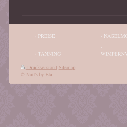
PREISE
NAGELM
TANNING
WIMPERN
Druckversion
|
Sitemap
© Nail's by Ela